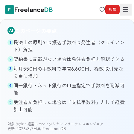
Freelance
DB
F
相談
このページの要点
AI
民法上の原則では振込手数料は発注者（クライアン
1
ト）負担
契約書に記載がない場合は発注者負担と解釈できる
2
毎月550円の手数料で年間6,600円、複数取引先な
3
ら更に増加
同一銀行・ネット銀行の口座指定で手数料を削減可
4
能
受注者が負担した場合は「支払手数料」として経費
5
計上可能
対象:
資金・経営について知りたいフリーランスエンジニア
更新:
2026/8/7
出典: FreelanceDB