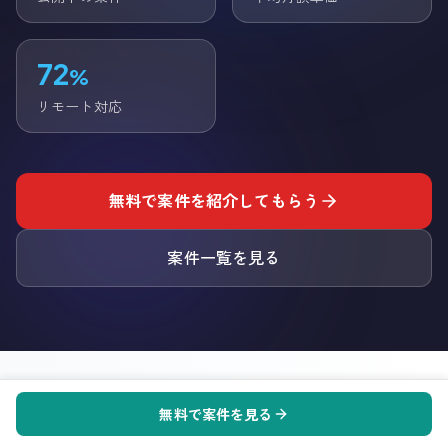
72
%
リモート対応
無料で案件を紹介してもらう
案件一覧を見る
AWS
x
東京
の市場動向
AWS
の
東京
フリーランス案件情報: 現在
114
件掲載中、平均単
2026年8月
時点
無料で案件を見る