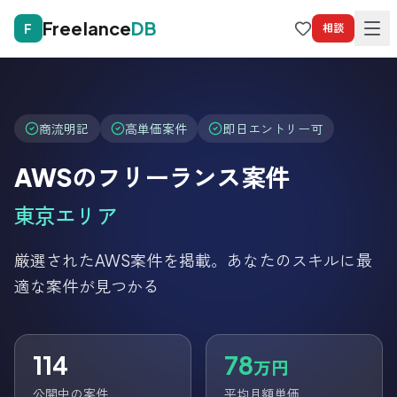
Freelance
DB
F
相談
商流明記
高単価案件
即日エントリー可
AWS
のフリーランス案件
東京
エリア
厳選された
AWS
案件を掲載。あなたのスキルに最
適な案件が見つかる
114
78
万円
公開中の案件
平均月額単価