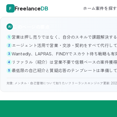
Freelance
DB
ホーム
案件を探す
F
このページの要点
AI
営業は押し売りではなく、自分のスキルで課題解決す
1
エージェント活用で営業・交渉・契約をすべて代行し
2
Wantedly、LAPRAS、FINDYでスカウト待ち戦略も有
3
リファラル（紹介）は営業不要で信頼ベースの案件獲
4
最低限の自己紹介と質疑応答のテンプレートは準備し
5
対象:
メンタル・自己管理について知りたいフリーランスエンジニア
更新:
202