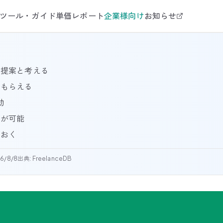
ツール・ガイド
単価レポート
企業様向け
お知らせ
る提案と考える
てもらえる
効
得が可能
ておく
6/8/8
出典: FreelanceDB