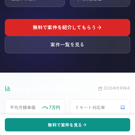
無料で案件を紹介してもらう
案件一覧を見る
Next.js
x
東京
の市場動向
Next.js
の
東京
フリーランス案件情報: 現在
1
件掲載中、平均単
2026年8月
時点
平均月額単価
+
7
万円
リモート対応率
68
-
万円
%
無料で案件を見る
前月比