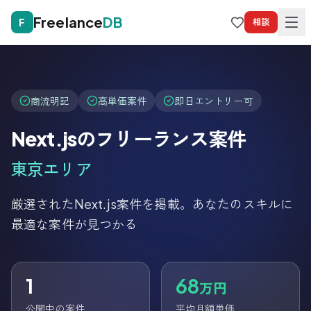
Freelance
DB
F
相談
商流明記
高単価案件
即日エントリー可
Next.js
のフリーランス案件
東京
エリア
厳選された
Next.js
案件を掲載。あなたのスキルに
最適な案件が見つかる
1
68
万円
公開中の案件
平均月額単価