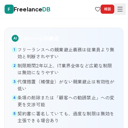
Freelance
DB
F
相談
このページの要点
AI
フリーランスへの競業避止義務は従業員より無
1
効と判断されやすい
制限期間2年以上、IT業界全体など広範な制限
2
は無効になりやすい
代償措置（補償金）がない競業避止は有効性が
3
低い
条項の削除または「顧客への勧誘禁止」への変
4
更を交渉可能
契約書に署名していても、過度な制限は無効を
5
主張できる場合あり