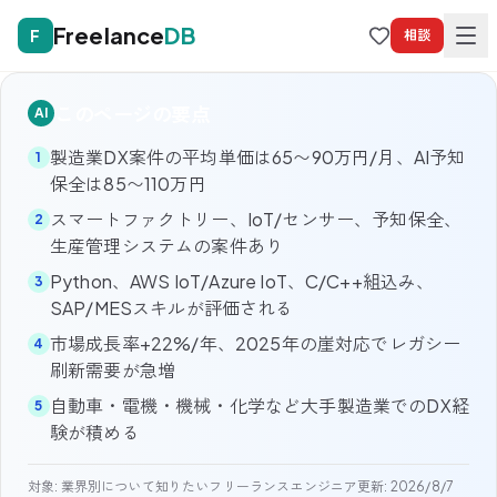
Freelance
DB
F
相談
このページの要点
AI
製造業DX案件の平均単価は65〜90万円/月、AI予知
1
保全は85〜110万円
スマートファクトリー、IoT/センサー、予知保全、
2
生産管理システムの案件あり
Python、AWS IoT/Azure IoT、C/C++組込み、
3
SAP/MESスキルが評価される
市場成長率+22%/年、2025年の崖対応でレガシー
4
刷新需要が急増
自動車・電機・機械・化学など大手製造業でのDX経
5
験が積める
対象:
業界別について知りたいフリーランスエンジニア
更新:
2026/8/7