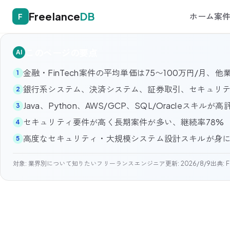
Freelance
DB
ホーム
案
F
このページの要点
AI
金融・FinTech案件の平均単価は75〜100万円/月、他
1
銀行系システム、決済システム、証券取引、セキュリ
2
Java、Python、AWS/GCP、SQL/Oracleスキルが高
3
セキュリティ要件が高く長期案件が多い、継続率78%
4
高度なセキュリティ・大規模システム設計スキルが身
5
対象:
業界別について知りたいフリーランスエンジニア
更新:
2026/8/9
出典: F