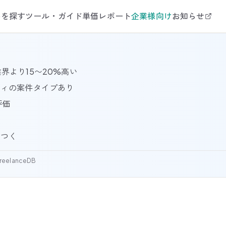
件を探す
ツール・ガイド
単価レポート
企業様向け
お知らせ
業界より15〜20%高い
ティの案件タイプあり
評価
につく
reelanceDB