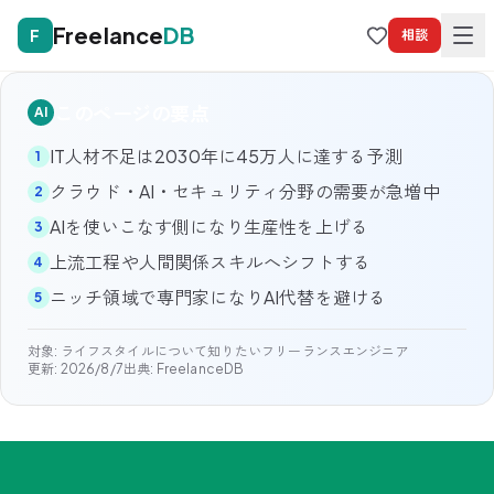
Freelance
DB
F
相談
このページの要点
AI
IT人材不足は2030年に45万人に達する予測
1
クラウド・AI・セキュリティ分野の需要が急増中
2
AIを使いこなす側になり生産性を上げる
3
上流工程や人間関係スキルへシフトする
4
ニッチ領域で専門家になりAI代替を避ける
5
対象:
ライフスタイルについて知りたいフリーランスエンジニア
更新:
2026/8/7
出典: FreelanceDB