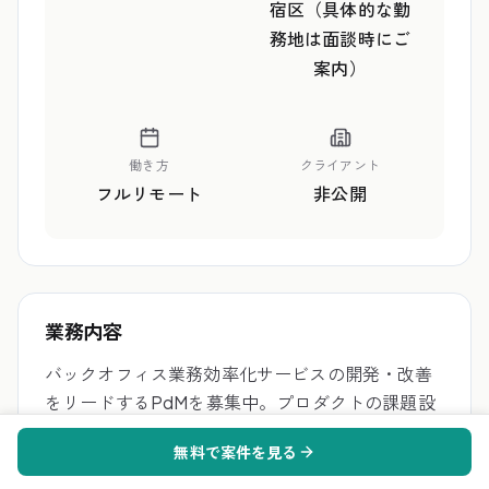
宿区（具体的な勤
務地は面談時にご
案内）
働き方
クライアント
フルリモート
非公開
業務内容
バックオフィス業務効率化サービスの開発・改善
をリードするPdMを募集中。プロダクトの課題設
定や施策立案を担当し、開発ディレクションやユ
無料で案件を見る
ーザーインタビューを通じ課題解決を図ります。
クロスファンクショナルなチームで連携しなが