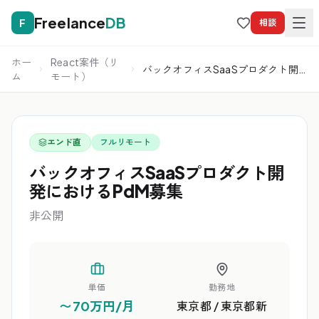
Freelance
DB
F
相談
ホー
React案件（リ
バックオフィスSaaSプロダクト開
ム
モート）
発におけるPdM募集
エンド直
フルリモート
バックオフィスSaaSプロダクト開
発におけるPdM募集
非公開
単価
勤務地
〜70万円/月
東京都 / 東京都新