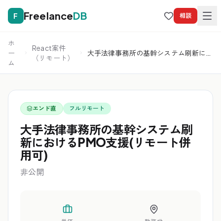
Freelance
DB
F
相談
ホ
React案件
ー
大手法律事務所の基幹システム刷新にお
（リモート）
ム
けるPMO支援(リモート併用可)
エンド直
フルリモート
大手法律事務所の基幹システム刷
新におけるPMO支援(リモート併
用可)
非公開