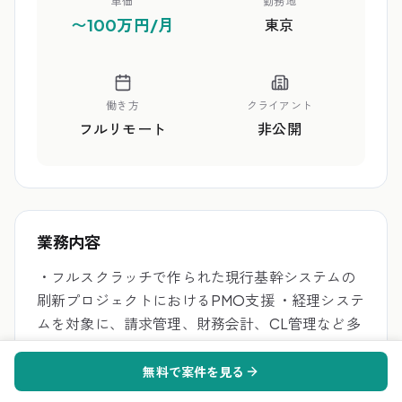
単価
勤務地
〜100万円/月
東京
働き方
クライアント
フルリモート
非公開
業務内容
・フルスクラッチで作られた現行基幹システムの
刷新プロジェクトにおけるPMO支援 ・経理システ
ムを対象に、請求管理、財務会計、CL管理など多
岐にわたる業務の要件定義を推進 ・ユーザー側の
社員代替として、開発ベンダーを束ねて開発を推
無料で案件を見る
進 ・海外パッケージ導入に伴う、英語を用いたベ