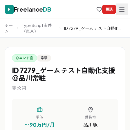
Freelance
DB
F
相談
ホー
TypeScript案件
ID 7279_ゲーム テスト自動化支
ム
（東京）
援＠品川常駐
エンド直
常駐
ID 7279_ゲーム テスト自動化支援
＠品川常駐
非公開
単価
勤務地
〜90万円/月
品川駅