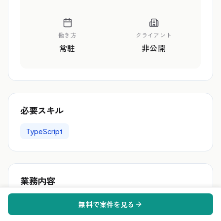
働き方
クライアント
常駐
非公開
必要スキル
TypeScript
業務内容
【案件概要】 プレイステーションのID基盤管理シ
無料で案件を見る
ステムの品質保証 【作業内】 お客様の開発チーム