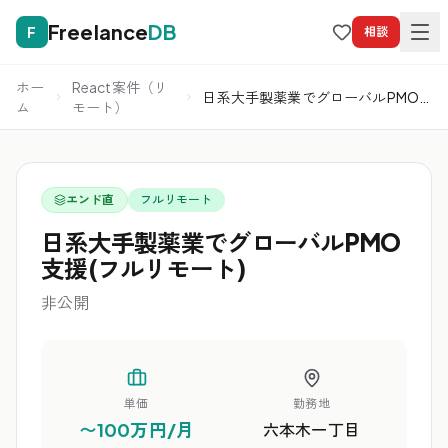
Freelance
DB
F
相談
ホー
React案件（リ
日系大手製薬業でグローバルPMO
ム
モート）
支援(フルリモート)
エンド直
フルリモート
日系大手製薬業でグローバルPMO
支援(フルリモート)
非公開
単価
勤務地
〜100万円/月
六本木一丁目