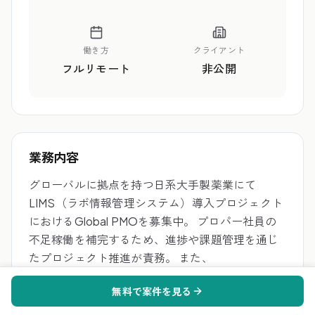
働き方
クライアント
フルリモート
非公開
業務内容
グローバルに拠点を持つ日系大手製薬業にて
LIMS（ラボ情報管理システム）導入プロジェクト
におけるGlobal PMOを募集中。 プロパー社員の
不足稼働を補完するため、進捗や課題管理を通じ
たプロジェクト推進が責務。 また、
Singapore/China拠点のベンダーマネジメントや
無料で案件を見る
US/EUの海外支社へのシステム展開が想定されま
す。 ■募集背景 人員不足のため。