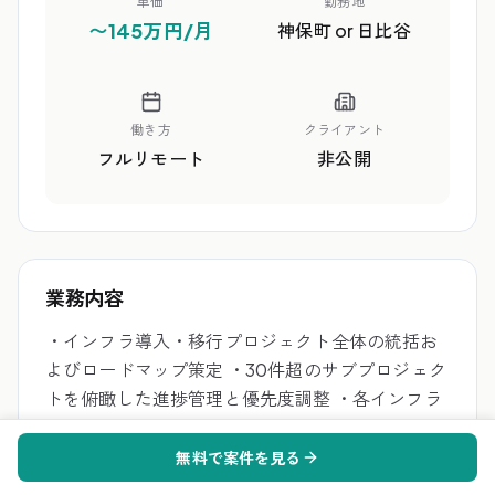
単価
勤務地
〜145万円/月
神保町 or 日比谷
働き方
クライアント
フルリモート
非公開
業務内容
・インフラ導入・移行プロジェクト全体の統括お
よびロードマップ策定 ・30件超のサブプロジェク
トを俯瞰した進捗管理と優先度調整 ・各インフラ
領域リーダーのマネジメントおよび妥当性のレビ
ュー ・アプリチームや子会社・関連会社との調整
無料で案件を見る
およびベンダー管理 ・移行・切替フェーズにおけ