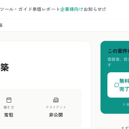
ツール・ガイド
単価レポート
企業様向け
お知らせ
築
この案件
登録後、担
構築
す
無
完
※ 
働き方
クライアント
常駐
非公開
まず