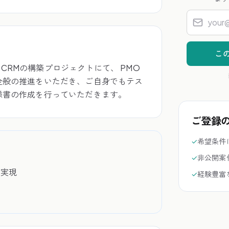
こ
RMの構築プロジェクトにて、 PMO
全般の推進をいただき、ご自身でもテス
様書の作成を行っていただきます。
ご登録
✓
希望条件
✓
非公開案
を実現
✓
経験豊富