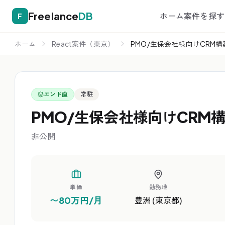
Freelance
DB
ホーム
案件を探す
F
ホーム
React案件（東京）
PMO/生保会社様向けCRM構
エンド直
常駐
PMO/生保会社様向けCRM
非公開
単価
勤務地
〜80万円/月
豊洲 (東京都)