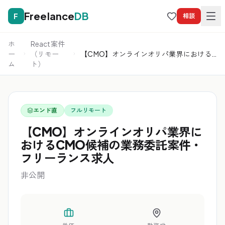
Freelance
DB
F
相談
ホ
React案件
ー
（リモー
【CMO】オンラインオリパ業界における
ム
ト）
CMO候補の業務委託案件・フリーランス
求人
エンド直
フルリモート
【CMO】オンラインオリパ業界に
おけるCMO候補の業務委託案件・
フリーランス求人
非公開