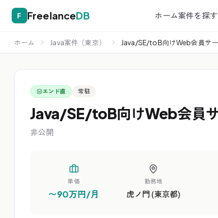
Freelance
DB
ホーム
案件を探す
F
ホーム
Java案件（東京）
Java/SE/toB向けWeb会員
エンド直
常駐
Java/SE/toB向けWeb会
非公開
単価
勤務地
〜90万円/月
虎ノ門 (東京都)