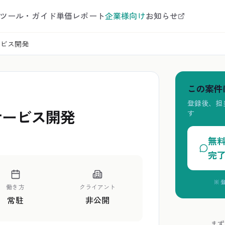
ツール・ガイド
単価レポート
企業様向け
お知らせ
サービス開発
この案件
登録後、担
員サービス開発
す
無
完
※ 
働き方
クライアント
常駐
非公開
まず