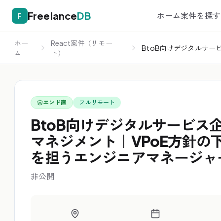
Freelance
DB
ホーム
案件を探す
F
ホー
React案件（リモー
BtoB向けデジタルサ
ム
ト）
集
エンド直
フルリモート
BtoB向けデジタルサービス
マネジメント｜VPoE方針の
を担うエンジニアマネージャ
非公開