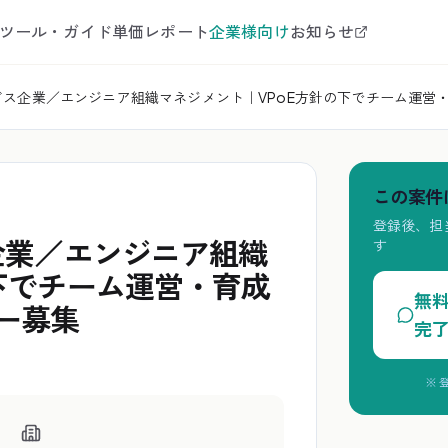
ツール・ガイド
単価レポート
企業様向け
お知らせ
ービス企業／エンジニア組織マネジメント｜VPoE方針の下でチーム運営
この案件
登録後、担
企業／エンジニア組織
す
下でチーム運営・育成
無
ー募集
完
※ 