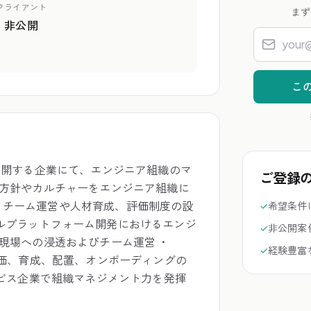
クライアント
まず
非公開
こ
を展開する企業にて、エンジニア組織のマ
ご登録
た方針やカルチャーをエンジニア組織に
、チーム運営や人材育成、評価制度の設
✓
希望条件
タルプラットフォーム開発におけるエンジ
✓
非公開案
の現場への浸透およびチーム運営 ・
✓
経験豊富
、評価、育成、配置、オンボーディングの
ービス企業で組織マネジメント力を発揮 