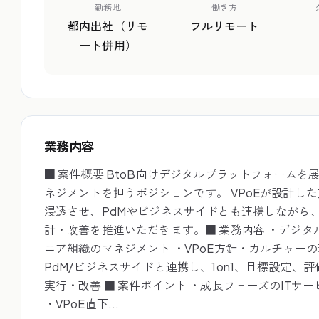
勤務地
働き方
都内出社（リモ
フルリモート
ート併用）
業務内容
■ 案件概要 BtoB向けデジタルプラットフォーム
ネジメントを担うポジションです。 VPoEが設計し
浸透させ、PdMやビジネスサイドとも連携しながら
計・改善を推進いただきます。■ 業務内容 ・デジ
ニア組織のマネジメント ・VPoE方針・カルチャー
PdM/ビジネスサイドと連携し、1on1、目標設定
実行・改善 ■ 案件ポイント ・成長フェーズのITサ
・VPoE直下...