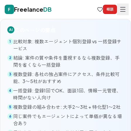
Freelance
DB
F
相談
このページの要点
AI
比較対象: 複数エージェント個別登録 vs 一括登録サ
1
ービス
結論: 案件の質や条件を重視するなら複数登録、手
2
間を省くなら一括登録
複数登録: 各社の独占案件にアクセス、条件比較可
3
能、3〜5社がおすすめ
一括登録: 登録1回でOK、面談1回、情報一元管理、
4
時間がない人向け
複数登録の組み合わせ: 大手2〜3社 + 特化型1〜2社
5
同じ案件でもエージェントによって単価が異なる場
6
合あり