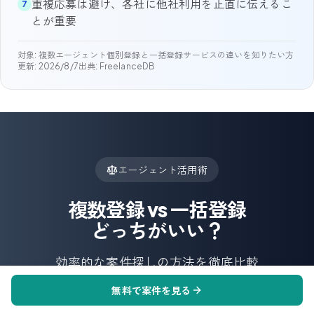
重複応募は避け、各社に他社利用を正直に伝えるこ
7
とが重要
対象:
複数エージェント個別登録と一括登録サービスの違いを知りたい方
更新:
2026/8/7
出典: FreelanceDB
エージェント活用術
複数登録 vs 一括登録
どっちがいい？
効率的な案件探しの方法を徹底比較
無料で案件を見る