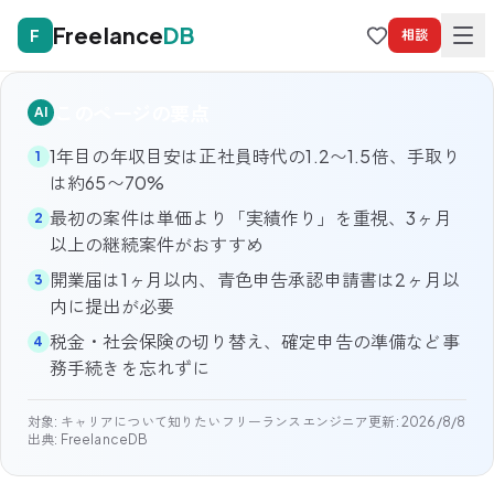
Freelance
DB
F
相談
このページの要点
AI
1年目の年収目安は正社員時代の1.2〜1.5倍、手取り
1
は約65〜70%
最初の案件は単価より「実績作り」を重視、3ヶ月
2
以上の継続案件がおすすめ
開業届は1ヶ月以内、青色申告承認申請書は2ヶ月以
3
内に提出が必要
税金・社会保険の切り替え、確定申告の準備など事
4
務手続きを忘れずに
対象:
キャリアについて知りたいフリーランスエンジニア
更新:
2026/8/8
出典: FreelanceDB