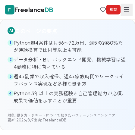
Freelance
DB
F
相談
このページの要点
AI
Python週4案件は月56〜72万円、週5の約80%だ
1
が時給換算では同等以上も可能
データ分析・BI、バックエンド開発、機械学習は週
2
4勤務に特に向いている
週4+副業で収入確保、週4+家族時間でワークライ
3
フバランス実現など多様な働き方
Python 3年以上の実務経験と自己管理能力が必須、
4
成果で価値を示すことが重要
対象:
働き方・リモートについて知りたいフリーランスエンジニア
更新:
2026/8/7
出典: FreelanceDB