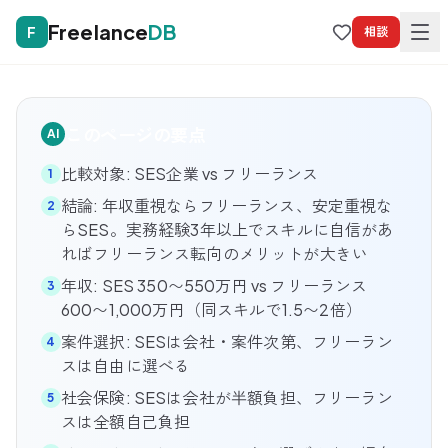
Freelance
DB
F
相談
このページの要点
AI
比較対象: SES企業 vs フリーランス
1
結論: 年収重視ならフリーランス、安定重視な
2
らSES。実務経験3年以上でスキルに自信があ
ればフリーランス転向のメリットが大きい
年収: SES 350〜550万円 vs フリーランス
3
600〜1,000万円（同スキルで1.5〜2倍）
案件選択: SESは会社・案件次第、フリーラン
4
スは自由に選べる
社会保険: SESは会社が半額負担、フリーラン
5
スは全額自己負担