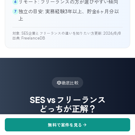
リモート: フリーランスの方が選びやすい傾向
6
独立の目安: 実務経験3年以上、貯金6ヶ月分以
7
上
対象:
SES企業とフリーランスの違いを知りたい方
更新:
2026/8/8
出典: FreelanceDB
徹底比較
SES vs フリーランス
どっちが正解？
年収、安定性、キャリア...SESを辞めるべきか徹底
無料で案件を見る
比較