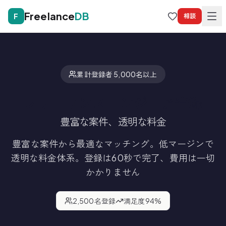
Freelance
DB
F
相談
累計登録者 5,000名以上
フリーランスエンジニア登録
豊富な案件、透明な料金
豊富な案件から最適なマッチング。低マージンで
透明な料金体系。
登録は60秒で完了、費用は一切
かかりません
2,500
名登録
満足度
94
%