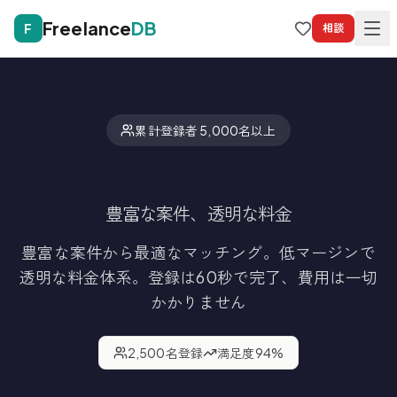
Freelance
DB
F
相談
累計登録者 5,000名以上
フリーランスエンジニア登録
豊富な案件、透明な料金
豊富な案件から最適なマッチング。低マージンで
透明な料金体系。
登録は60秒で完了、費用は一切
かかりません
2,500
名登録
満足度
94
%