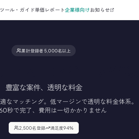
ツール・ガイド
単価レポート
企業様向け
お知らせ
累計登録者 5,000名以上
ランスエンジニア登録
豊富な案件、透明な料金
適なマッチング。低マージンで透明な料金体系。
60秒で完了、費用は一切かかりません
2,500
名登録
満足度
94
%