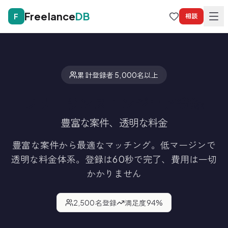
Freelance
DB
F
相談
累計登録者 5,000名以上
フリーランスエンジニア登録
豊富な案件、透明な料金
豊富な案件から最適なマッチング。低マージンで
透明な料金体系。
登録は60秒で完了、費用は一切
かかりません
2,500
名登録
満足度
94
%