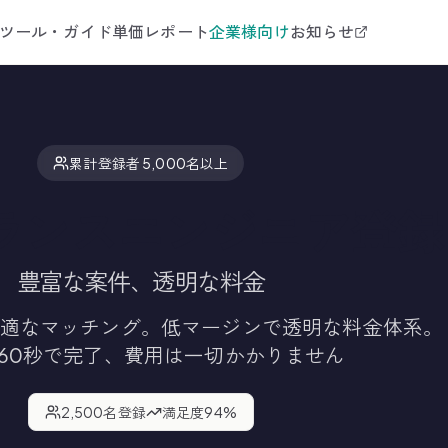
ツール・ガイド
単価レポート
企業様向け
お知らせ
累計登録者 5,000名以上
ランスエンジニア登録
豊富な案件、透明な料金
適なマッチング。低マージンで透明な料金体系。
60秒で完了、費用は一切かかりません
2,500
名登録
満足度
94
%