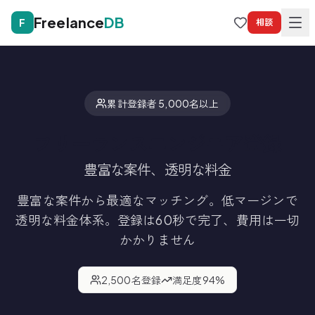
Freelance
DB
F
相談
累計登録者 5,000名以上
フリーランスエンジニア登録
豊富な案件、透明な料金
豊富な案件から最適なマッチング。低マージンで
透明な料金体系。
登録は60秒で完了、費用は一切
かかりません
2,500
名登録
満足度
94
%