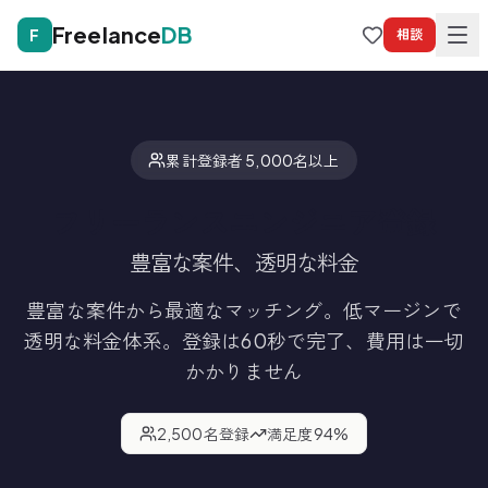
Freelance
DB
F
相談
累計登録者 5,000名以上
フリーランスエンジニア登録
豊富な案件、透明な料金
豊富な案件から最適なマッチング。低マージンで
透明な料金体系。
登録は60秒で完了、費用は一切
かかりません
2,500
名登録
満足度
94
%