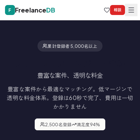
Freelance
DB
F
相談
累計登録者 5,000名以上
フリーランスエンジニア登録
豊富な案件、透明な料金
豊富な案件から最適なマッチング。低マージンで
透明な料金体系。
登録は60秒で完了、費用は一切
かかりません
2,500
名登録
満足度
94
%