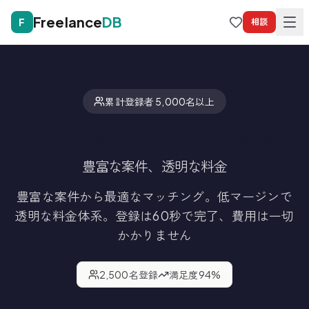
Freelance
DB
F
相談
累計登録者 5,000名以上
フリーランスエンジニア登録
豊富な案件、透明な料金
豊富な案件から最適なマッチング。低マージンで
透明な料金体系。
登録は60秒で完了、費用は一切
かかりません
2,500
名登録
満足度
94
%