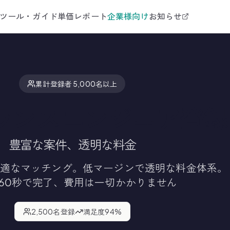
ツール・ガイド
単価レポート
企業様向け
お知らせ
累計登録者 5,000名以上
ランスエンジニア登録
豊富な案件、透明な料金
適なマッチング。低マージンで透明な料金体系。
60秒で完了、費用は一切かかりません
2,500
名登録
満足度
94
%