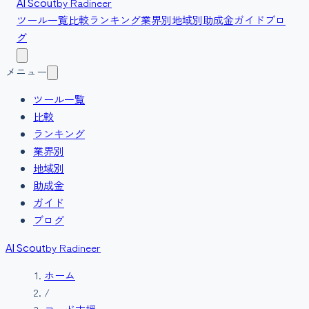
by Radineer
AI Scout
ツール一覧
比較
ランキング
業界別
地域別
助成金
ガイド
ブロ
グ
メニュー
ツール一覧
比較
ランキング
業界別
地域別
助成金
ガイド
ブログ
by Radineer
AI Scout
ホーム
/