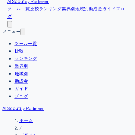
by Radineer
AI Scout
ツール一覧
比較
ランキング
業界別
地域別
助成金
ガイド
ブロ
グ
メニュー
ツール一覧
比較
ランキング
業界別
地域別
助成金
ガイド
ブログ
by Radineer
AI Scout
ホーム
/