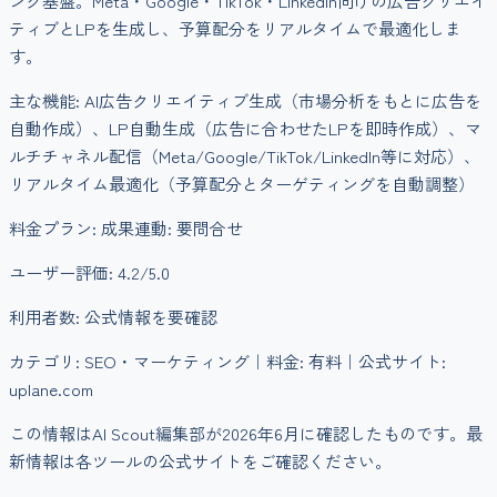
ング基盤。Meta・Google・TikTok・LinkedIn向けの広告クリエイ
ティブとLPを生成し、予算配分をリアルタイムで最適化しま
す。
主な機能:
AI広告クリエイティブ生成（市場分析をもとに広告を
自動作成）、LP自動生成（広告に合わせたLPを即時作成）、マ
ルチチャネル配信（Meta/Google/TikTok/LinkedIn等に対応）、
リアルタイム最適化（予算配分とターゲティングを自動調整）
料金プラン:
成果連動: 要問合せ
ユーザー評価:
4.2
/5.0
利用者数:
公式情報を要確認
カテゴリ:
SEO・マーケティング
｜料金:
有料
｜公式サイト:
uplane.com
この情報はAI Scout編集部が
2026年6月
に確認したものです。最
新情報は各ツールの公式サイトをご確認ください。