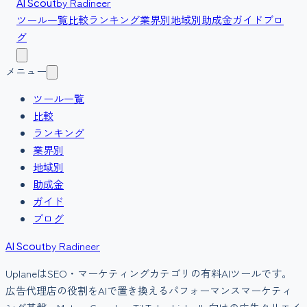
by Radineer
AI Scout
ツール一覧
比較
ランキング
業界別
地域別
助成金
ガイド
ブロ
グ
メニュー
ツール一覧
比較
ランキング
業界別
地域別
助成金
ガイド
ブログ
by Radineer
AI Scout
Uplane
は
SEO・マーケティング
カテゴリの
有料
AIツールです。
広告代理店の役割をAIで置き換えるパフォーマンスマーケティ