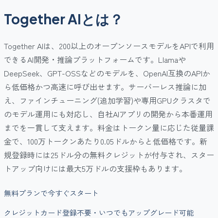
Together AIとは？
Together AIは、200以上のオープンソースモデルをAPIで利用
できるAI開発・推論プラットフォームです。Llamaや
DeepSeek、GPT-OSSなどのモデルを、OpenAI互換のAPIか
ら低価格かつ高速に呼び出せます。サーバーレス推論に加
え、ファインチューニング(追加学習)や専用GPUクラスタで
のモデル運用にも対応し、自社AIアプリの開発から本番運用
までを一貫して支えます。料金はトークン量に応じた従量課
金で、100万トークンあたり0.05ドルからと低価格です。新
規登録時には25ドル分の無料クレジットが付与され、スター
トアップ向けには最大5万ドルの支援枠もあります。
無料プランで今すぐスタート
クレジットカード登録不要・いつでもアップグレード可能