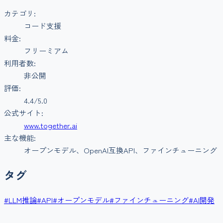
カテゴリ:
コード支援
料金:
フリーミアム
利用者数:
非公開
評価:
4.4
/5.0
公式サイト:
www.together.ai
主な機能:
オープンモデル、OpenAI互換API、ファインチューニング
タグ
#
LLM推論
#
API
#
オープンモデル
#
ファインチューニング
#
AI開発