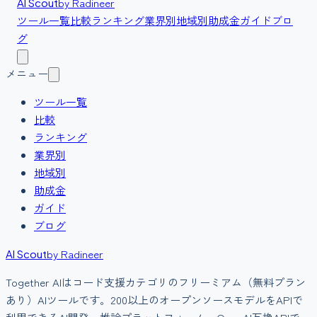
by Radineer
AI Scout
ツール一覧
比較
ランキング
業界別
地域別
助成金
ガイド
ブロ
グ
メニュー
ツール一覧
比較
ランキング
業界別
地域別
助成金
ガイド
ブログ
by Radineer
AI Scout
Together AI
は
コード支援
カテゴリの
フリーミアム（無料プラン
あり）
AIツールです。
200以上のオープンソースモデルをAPIで