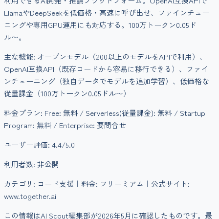
利用できるAI開発・推論プラットフォーム。OpenAI互換APIで
LlamaやDeepSeekを低価格・高速に呼び出せ、ファインチュー
ニングや専用GPU運用にも対応する。100万トークン0.05ド
ル〜。
主な機能:
オープンモデル（200以上のモデルをAPIで利用）、
OpenAI互換API（既存コードから容易に移行できる）、ファイ
ンチューニング（独自データでモデルを追加学習）、低価格な
従量課金（100万トークン0.05ドル〜）
料金プラン:
Free: 無料 / Serverless(従量課金): 無料 / Startup
Program: 無料 / Enterprise: 要問合せ
ユーザー評価:
4.4
/5.0
利用者数:
非公開
カテゴリ:
コード支援
｜料金:
フリーミアム
｜公式サイト:
www.together.ai
この情報はAI Scout編集部が
2026年5月
に確認したものです。最