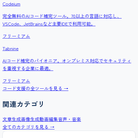
Codeium
完全無料のAIコード補完ツール。70以上の言語に対応し、
VSCode、JetBrainsなど主要IDEで利用可能。
フリーミアム
Tabnine
AIコード補完のパイオニア。オンプレミス対応でセキュリティ
を重視する企業に最適。
フリーミアム
コード支援
の全ツールを見る →
関連カテゴリ
文章生成
画像生成
動画編集
音声・音楽
全てのカテゴリを見る →