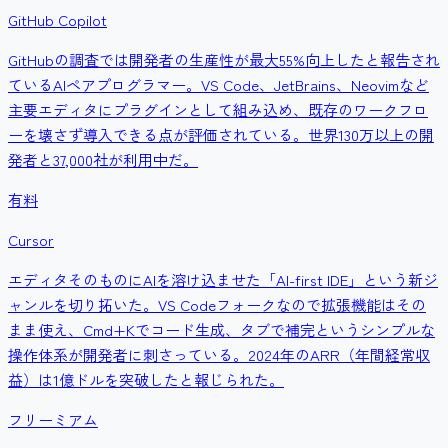
GitHub Copilot
GitHubの調査では開発者の生産性が最大55%向上したと報告され
ているAIペアプログラマー。VS Code、JetBrains、Neovimなど
主要エディタにプラグインとして組み込め、既存のワークフロ
ーを壊さず導入できる点が評価されている。世界130万以上の開
発者と37,000社が利用中だ。
有料
Cursor
エディタそのものにAIを溶け込ませた「AI-first IDE」という新ジ
ャンルを切り拓いた。VS Codeフォークなので拡張機能はその
まま使え、Cmd+Kでコード生成、タブで補完というシンプルな
操作体系が開発者に刺さっている。2024年のARR（年間経常収
益）は1億ドルを突破したと報じられた。
フリーミアム