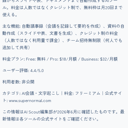
録からスライドや表、ドキュメントまで自動作成するAIツー
ル。料金は人数ではなくクレジット制で、無料枠は月20回まで
使える。
主な機能:
自動議事録（会議を記録して要約を作成）、資料の自
動作成（スライドや表、文書を生成）、クレジット制の料金
（人数ではなく利用量で課金）、チーム招待無制限（何人でも
追加して共有）
料金プラン:
Free: 無料 / Pro: $18/月額 / Business: $32/月額
ユーザー評価:
4.4
/5.0
利用者数:
非公開
カテゴリ:
AI会議・文字起こし
｜料金:
フリーミアム
｜公式サイ
ト: www.supernormal.com
この情報はAI Scout編集部が
2026年6月
に確認したものです。最
新情報は各ツールの公式サイトをご確認ください。