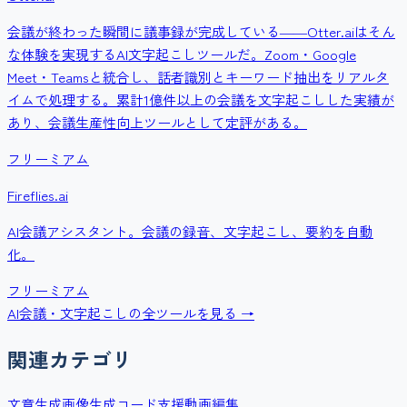
会議が終わった瞬間に議事録が完成している――Otter.aiはそん
な体験を実現するAI文字起こしツールだ。Zoom・Google
Meet・Teamsと統合し、話者識別とキーワード抽出をリアルタ
イムで処理する。累計1億件以上の会議を文字起こしした実績が
あり、会議生産性向上ツールとして定評がある。
フリーミアム
Fireflies.ai
AI会議アシスタント。会議の録音、文字起こし、要約を自動
化。
フリーミアム
AI会議・文字起こし
の全ツールを見る →
関連カテゴリ
文章生成
画像生成
コード支援
動画編集