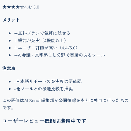
★★★★
☆
4.4
/ 5.0
メリット
+
無料プランで気軽に試せる
+
機能が充実（
4
機能以上）
+
ユーザー評価が高い（
4.4
/5.0）
+
AI会議・文字起こし
分野で実績のあるツール
注意点
-
日本語サポートの充実度は要確認
-
他ツールとの機能比較を推奨
この評価はAI Scout編集部が公開情報をもとに独自に行ったもの
です。
ユーザーレビュー機能は準備中です