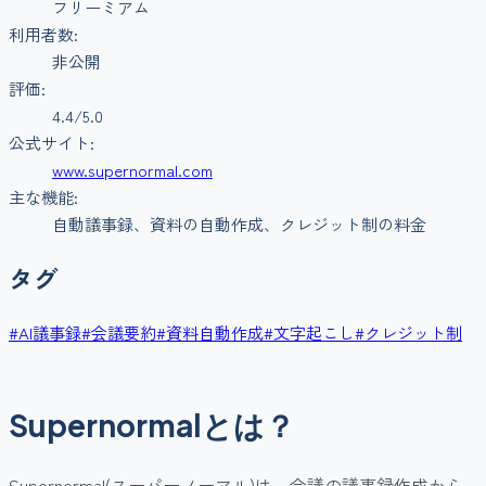
フリーミアム
利用者数:
非公開
評価:
4.4
/5.0
公式サイト:
www.supernormal.com
主な機能:
自動議事録、資料の自動作成、クレジット制の料金
タグ
#
AI議事録
#
会議要約
#
資料自動作成
#
文字起こし
#
クレジット制
Supernormalとは？
Supernormal(スーパーノーマル)は、会議の議事録作成から