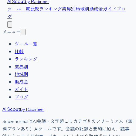
by Radineer
AI Scout
ツール一覧
比較
ランキング
業界別
地域別
助成金
ガイド
ブロ
グ
メニュー
ツール一覧
比較
ランキング
業界別
地域別
助成金
ガイド
ブログ
by Radineer
AI Scout
Supernormal
は
AI会議・文字起こし
カテゴリの
フリーミアム（無
料プランあり）
AIツールです。
会議の記録と要約に加え、議事