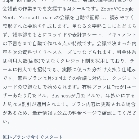
会議後の作業までを支援するAIツールです。ZoomやGoogle
Meet、Microsoft Teamsの会議を自動で記録し、読みやすく
整形された要約を作成します。単なる文字起こしにとどまら
ず、議事録をもとにスライドや表計算シート、ドキュメント
の下書きまで自動で作れる点が特徴です。会議で決まった内
容を次の資料づくりへスムーズにつなげられます。料金体系
は利用人数(席数)ではなくクレジット制を採用しており、チ
ームに何人でも招待でき、実際に使った分だけ支払う仕組み
です。無料プランは月20回までの会議に対応し、クレジット
カードの登録なしで始められます。有料プランはProが1ユー
ザーあたり月18ドル、Businessが月32ドルで、年払いにする
と約20%割引が適用されます。プラン内容は更新される場合
があるため、最新情報は公式の料金ページで確認してくださ
い。
無料プランで今すぐスタート