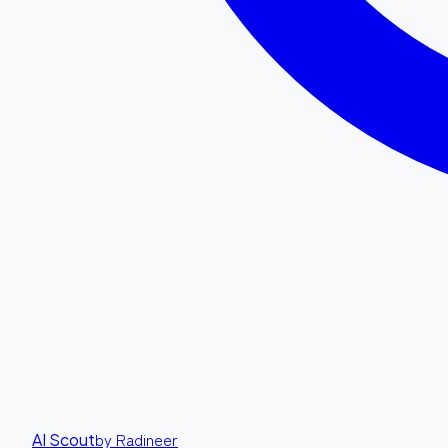
by Radineer
AI Scout