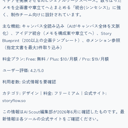
イデアを発展させるAIビジュアルワークスペース。散らばった
メモを企画書や章立てへとまとめる「統合(シンセシス)」に強
く、制作チーム向けに設計されています。
主な機能:
キャンバス全読み込み（AIがキャンバス全体を文脈
化）、アイデア統合（メモを構成案や章立てへ）、Story
Blueprint（200以上の企画テンプレート）、@メンション参照
（指定文書を最大3件取り込み）
料金プラン:
Free: 無料 / Plus: $10/月額 / Pro: $19/月額
ユーザー評価:
4.2
/5.0
利用者数:
公式情報を要確認
カテゴリ:
デザイン
｜料金:
フリーミアム
｜公式サイト:
storyflow.so
この情報はAI Scout編集部が
2026年6月
に確認したものです。最
新情報は各ツールの公式サイトをご確認ください。