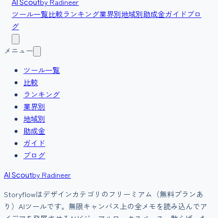
by Radineer
AI Scout
ツール一覧
比較
ランキング
業界別
地域別
助成金
ガイド
ブロ
グ
メニュー
ツール一覧
比較
ランキング
業界別
地域別
助成金
ガイド
ブログ
by Radineer
AI Scout
Storyflow
は
デザイン
カテゴリの
フリーミアム（無料プランあ
り）
AIツールです。
無限キャンバス上の全メモを読み込んでア