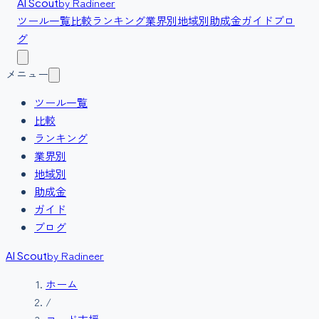
by Radineer
AI Scout
ツール一覧
比較
ランキング
業界別
地域別
助成金
ガイド
ブロ
グ
メニュー
ツール一覧
比較
ランキング
業界別
地域別
助成金
ガイド
ブログ
by Radineer
AI Scout
ホーム
/