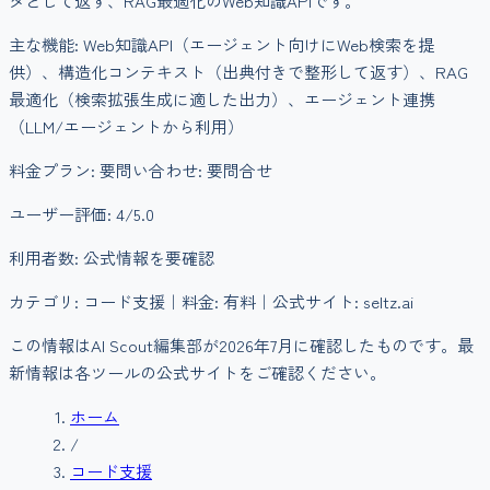
タとして返す、RAG最適化のWeb知識APIです。
主な機能:
Web知識API（エージェント向けにWeb検索を提
供）、構造化コンテキスト（出典付きで整形して返す）、RAG
最適化（検索拡張生成に適した出力）、エージェント連携
（LLM/エージェントから利用）
料金プラン:
要問い合わせ: 要問合せ
ユーザー評価:
4
/5.0
利用者数:
公式情報を要確認
カテゴリ:
コード支援
｜料金:
有料
｜公式サイト: seltz.ai
この情報はAI Scout編集部が
2026年7月
に確認したものです。最
新情報は各ツールの公式サイトをご確認ください。
ホーム
/
コード支援