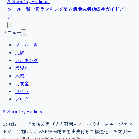
by Radineer
AI Scout
ツール一覧
比較
ランキング
業界別
地域別
助成金
ガイド
ブロ
グ
メニュー
ツール一覧
比較
ランキング
業界別
地域別
助成金
ガイド
ブログ
by Radineer
AI Scout
Seltz
は
コード支援
カテゴリの
有料
AIツールです。
AIエージェン
トやLLM向けに、Web検索結果を出典付きで構造化した文脈デー