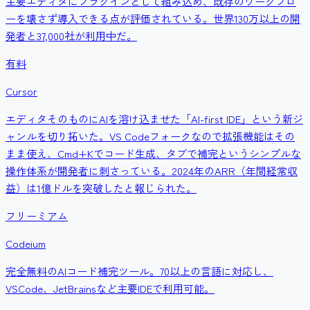
主要エディタにプラグインとして組み込め、既存のワークフロ
ーを壊さず導入できる点が評価されている。世界130万以上の開
発者と37,000社が利用中だ。
有料
Cursor
エディタそのものにAIを溶け込ませた「AI-first IDE」という新ジ
ャンルを切り拓いた。VS Codeフォークなので拡張機能はその
まま使え、Cmd+Kでコード生成、タブで補完というシンプルな
操作体系が開発者に刺さっている。2024年のARR（年間経常収
益）は1億ドルを突破したと報じられた。
フリーミアム
Codeium
完全無料のAIコード補完ツール。70以上の言語に対応し、
VSCode、JetBrainsなど主要IDEで利用可能。