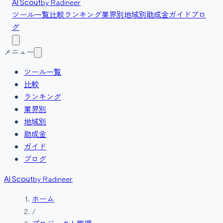
by Radineer
AI Scout
ツール一覧
比較
ランキング
業界別
地域別
助成金
ガイド
ブロ
グ
メニュー
ツール一覧
比較
ランキング
業界別
地域別
助成金
ガイド
ブログ
by Radineer
AI Scout
ホーム
/