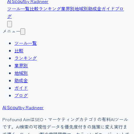
by Radineer
AI Scout
ツール一覧
比較
ランキング
業界別
地域別
助成金
ガイド
ブロ
グ
メニュー
ツール一覧
比較
ランキング
業界別
地域別
助成金
ガイド
ブログ
by Radineer
AI Scout
Profound Aim
は
SEO・マーケティング
カテゴリの
有料
AIツール
です。
AI検索の可視性データを優先度付きの施策に変え実行ま