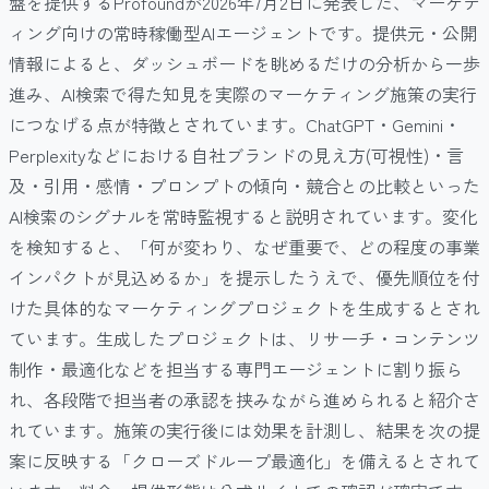
盤を提供するProfoundが2026年7月2日に発表した、マーケテ
ィング向けの常時稼働型AIエージェントです。提供元・公開
情報によると、ダッシュボードを眺めるだけの分析から一歩
進み、AI検索で得た知見を実際のマーケティング施策の実行
につなげる点が特徴とされています。ChatGPT・Gemini・
Perplexityなどにおける自社ブランドの見え方(可視性)・言
及・引用・感情・プロンプトの傾向・競合との比較といった
AI検索のシグナルを常時監視すると説明されています。変化
を検知すると、「何が変わり、なぜ重要で、どの程度の事業
インパクトが見込めるか」を提示したうえで、優先順位を付
けた具体的なマーケティングプロジェクトを生成するとされ
ています。生成したプロジェクトは、リサーチ・コンテンツ
制作・最適化などを担当する専門エージェントに割り振ら
れ、各段階で担当者の承認を挟みながら進められると紹介さ
れています。施策の実行後には効果を計測し、結果を次の提
案に反映する「クローズドループ最適化」を備えるとされて