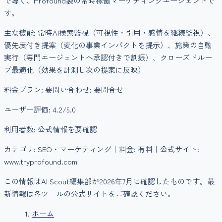
で導く、Profound製の常時稼働マーケティングエージェントで
す。
主な機能:
常時AI検索監視（可視性・引用・感情を継続監視）、
優先度付き提案（変化の事業インパクトを提示）、施策の自動
実行（専門エージェントへ承認付きで割振）、クローズドルー
プ最適化（効果を計測し次の提案に反映）
料金プラン:
要問い合わせ: 要問合せ
ユーザー評価:
4.2
/5.0
利用者数:
公式情報を要確認
カテゴリ:
SEO・マーケティング
｜料金:
有料
｜公式サイト:
www.tryprofound.com
この情報はAI Scout編集部が
2026年7月
に確認したものです。最
新情報は各ツールの公式サイトをご確認ください。
ホーム