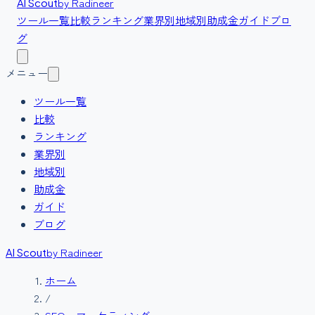
by Radineer
AI Scout
ツール一覧
比較
ランキング
業界別
地域別
助成金
ガイド
ブロ
グ
メニュー
ツール一覧
比較
ランキング
業界別
地域別
助成金
ガイド
ブログ
by Radineer
AI Scout
ホーム
/