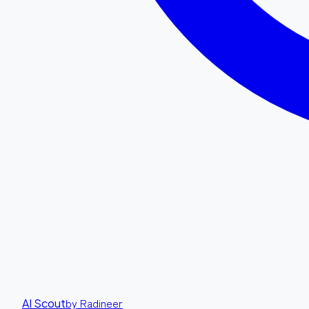
by Radineer
AI Scout