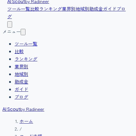
by Radineer
AI Scout
ツール一覧
比較
ランキング
業界別
地域別
助成金
ガイド
ブロ
グ
メニュー
ツール一覧
比較
ランキング
業界別
地域別
助成金
ガイド
ブログ
by Radineer
AI Scout
ホーム
/