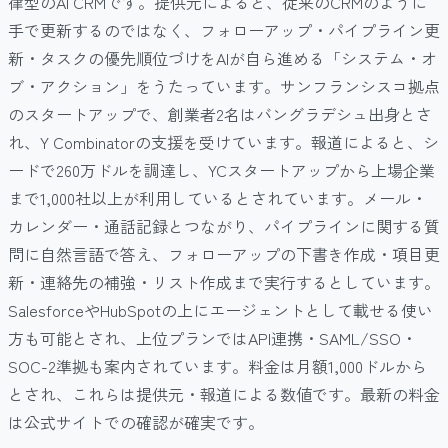
律型のAI CRMです。提供元によると、従来のCRMのように
手で更新するのではなく、フォローアップ・パイプライン更
新・タスクの優先順位づけをAIが自ら進める「システム・オ
ブ・アクション」をうたっています。サンフランシスコ拠点
のスタートアップで、創業者2名はバングラデシュ出身とさ
れ、Y Combinatorの支援を受けています。報道によると、シ
ードで260万ドルを調達し、YCスタートアップから上場企業
まで1,000社以上が利用しているとされています。メール・
カレンダー・通話記録とつながり、パイプラインに関する質
問に自然言語で答え、フォローアップの下書き作成・項目更
新・連絡先の補強・リスト作成まで実行するとしています。
SalesforceやHubSpotの上にエージェントとして載せる使い
方も可能とされ、上位プランではAPI連携・SAML/SSO・
SOC-2準拠も案内されています。料金は月額1,000ドルから
とされ、これらは提供元・報道による数値です。最新の料金
は公式サイトでの確認が確実です。