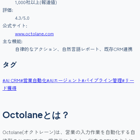
1,000社以上(報道値)
評価:
4.3
/5.0
公式サイト:
www.octolane.com
主な機能:
自律的なアクション、自然言語レポート、既存CRM連携
タグ
#
AI CRM
#
営業自動化
#
AIエージェント
#
パイプライン管理
#
リー
ド獲得
Octolaneとは？
Octolane(オクトレーン)は、営業の入力作業を自動化する自