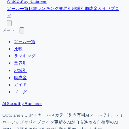
by Radineer
AI Scout
ツール一覧
比較
ランキング
業界別
地域別
助成金
ガイド
ブロ
グ
メニュー
ツール一覧
比較
ランキング
業界別
地域別
助成金
ガイド
ブログ
by Radineer
AI Scout
Octolane
は
CRM・セールス
カテゴリの
有料
AIツールです。
フォ
ローアップやパイプライン更新をAIが自ら進める自律型のAI