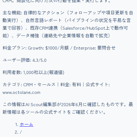
CRM。商談化に向けた次の行動を提案・実行します。
主な機能:
自律的なアクション（フォローアップや項目更新を自
動実行）、自然言語レポート（パイプラインの状況を平易な言
葉で回答）、既存CRM連携（Salesforce/HubSpot上で動作可
能）、データ補強（連絡先や企業情報を自動で拡充）
料金プラン:
Growth: $1000/月額 / Enterprise: 要問合せ
ユーザー評価:
4.3
/5.0
利用者数:
1,000社以上(報道値)
カテゴリ:
CRM・セールス
｜料金:
有料
｜公式サイト:
www.octolane.com
この情報はAI Scout編集部が
2026年6月
に確認したものです。最
新情報は各ツールの公式サイトをご確認ください。
ホーム
/