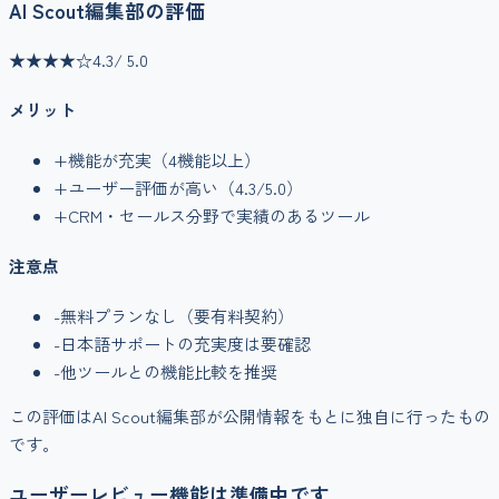
AI Scout編集部の評価
★★★★
☆
4.3
/ 5.0
メリット
+
機能が充実（
4
機能以上）
+
ユーザー評価が高い（
4.3
/5.0）
+
CRM・セールス
分野で実績のあるツール
注意点
-
無料プランなし（要有料契約）
-
日本語サポートの充実度は要確認
-
他ツールとの機能比較を推奨
この評価はAI Scout編集部が公開情報をもとに独自に行ったもの
です。
ユーザーレビュー機能は準備中です