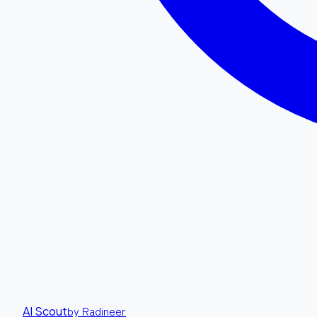
by Radineer
AI Scout