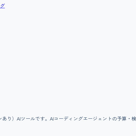
グ
ンあり）
AIツールです。
AIコーディングエージェントの予算・