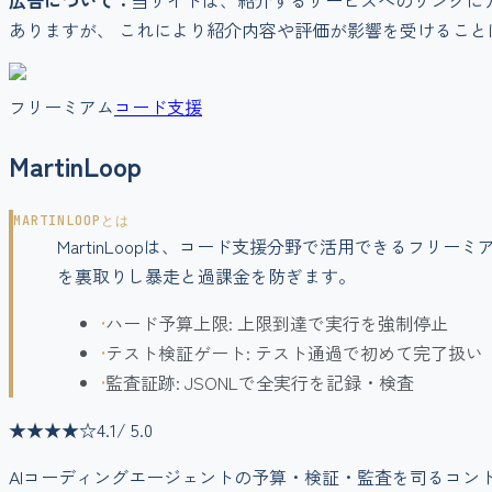
広告について：
当サイトは、紹介するサービスへのリンクに
ありますが、 これにより紹介内容や評価が影響を受けること
フリーミアム
コード支援
MartinLoop
MARTINLOOP
とは
MartinLoopは、コード支援分野で活用できるフ
を裏取りし暴走と過課金を防ぎます。
•
ハード予算上限: 上限到達で実行を強制停止
•
テスト検証ゲート: テスト通過で初めて完了扱い
•
監査証跡: JSONLで全実行を記録・検査
★★★★
☆
4.1
/ 5.0
AIコーディングエージェントの予算・検証・監査を司るコン