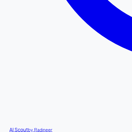
by Radineer
AI Scout