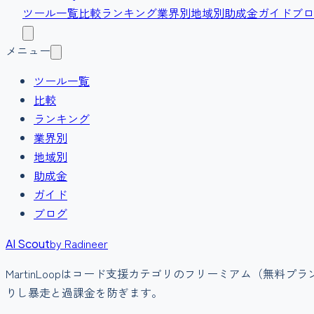
ツール一覧
比較
ランキング
業界別
地域別
助成金
ガイド
ブロ
メニュー
ツール一覧
比較
ランキング
業界別
地域別
助成金
ガイド
ブログ
by Radineer
AI Scout
MartinLoop
は
コード支援
カテゴリの
フリーミアム（無料プラ
りし暴走と過課金を防ぎます。