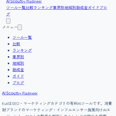
by Radineer
AI Scout
ツール一覧
比較
ランキング
業界別
地域別
助成金
ガイド
ブロ
グ
メニュー
ツール一覧
比較
ランキング
業界別
地域別
助成金
ガイド
ブログ
by Radineer
AI Scout
Kuli
は
SEO・マーケティング
カテゴリの
有料
AIツールです。
消費
財ブランドのマーケティング・インフルエンサー施策向けAIエ