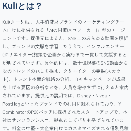
Kuliとは？
Kuli(クーリ)は、大手消費財ブランドのマーケティングチー
ム向けに提供される「AIの同僚(AIコワーカー)」型のエージ
ェントです。提供元によると、SNS上のあらゆる動画を解析
し、ブランドの文脈を学習したうえで、インフルエンサー
(クリエイター)施策を企画から実行まで一貫して支援すると
説明されています。具体的には、数十億規模のSNS動画から
次のトレンドの兆しを捉え、クリエイターの発掘(スカウ
ト)、トレンドや競合戦略の分析、自社キャンペーンが成果
を上げる要因の分析などを、人員を増やさずに行えると案内
されています。提供元の説明では、Disney・Nivea・
PostHogといったブランドでの利用に触れられており、Y
CombinatorのP26バッチに採択されたスタートアップで、本
社はサンフランシスコ、拠点としてパリも挙げられていま
す。料金は中堅〜大企業向けにカスタマイズされる個別見積