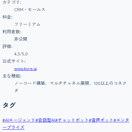
カテゴリ:
CRM・セールス
料金:
フリーミアム
利用者数:
非公開
評価:
4.3
/5.0
公式サイト:
www.kore.ai
主な機能:
ノーコード構築、マルチチャネル展開、100以上のコネク
タ
タグ
#
AIエージェント
#
会話型AI
#
チャットボット
#
音声ボット
#
エンタ
ープライズ