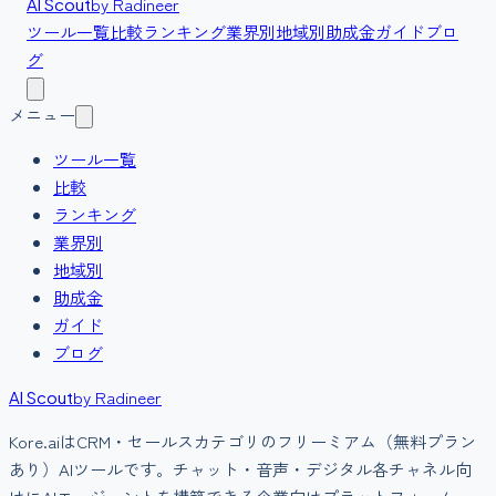
by Radineer
AI Scout
ツール一覧
比較
ランキング
業界別
地域別
助成金
ガイド
ブロ
グ
メニュー
ツール一覧
比較
ランキング
業界別
地域別
助成金
ガイド
ブログ
by Radineer
AI Scout
Kore.ai
は
CRM・セールス
カテゴリの
フリーミアム（無料プラン
あり）
AIツールです。
チャット・音声・デジタル各チャネル向