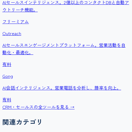
AIセールスインテリジェンス。2億以上のコンタクトDBと自動ア
ウトリーチ機能。
フリーミアム
Outreach
AIセールスエンゲージメントプラットフォーム。営業活動を自
動化・最適化。
有料
Gong
AI会話インテリジェンス。営業電話を分析し、勝率を向上。
有料
CRM・セールス
の全ツールを見る →
関連カテゴリ